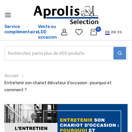
Service
Vente ou
0
complémentaire
LDD
FR
EN
ES
occasion
Allez
Accueil
au
Entretenir son chariot élévateur d'occasion : pourquoi et
contenu
comment ?