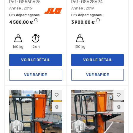
Réf : GS560695
Réf : GS628694
Année : 2016
Année : 2019
Prix départ agence
Prix départ agence
4 500,00 €
3 900,00 €
160 kg
126 h
130 kg
VOIR LE DÉTAIL
VOIR LE DÉTAIL
VUE RAPIDE
VUE RAPIDE