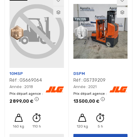
10MSP
DSPM
Réf : GS669064
Réf : GS739209
Année : 2018
Année : 2021
Prix départ agence
Prix départ agence
2 899,00 €
13 500,00 €
160 kg
110 h
120 kg
5 h