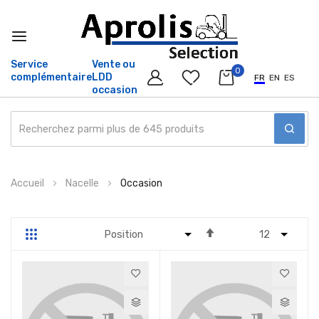
Service
Vente ou
0
complémentaire
LDD
FR
EN
ES
occasion
Allez
Accueil
Nacelle
Occasion
au
contenu
Par
Grille
Liste
ordre
décroissant