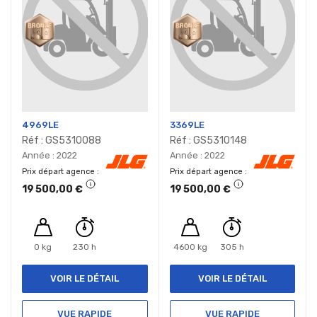
4969LE
3369LE
Réf : GS5310088
Réf : GS5310148
Année : 2022
Année : 2022
Prix départ agence
Prix départ agence
19 500,00 €
19 500,00 €
0 kg
230 h
4600 kg
305 h
VOIR LE DÉTAIL
VOIR LE DÉTAIL
VUE RAPIDE
VUE RAPIDE