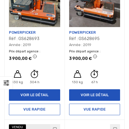
POWERPICKER
POWERPICKER
Réf : GS628693
Réf : GS628695
Année : 2019
Année : 2019
Prix départ agence
Prix départ agence
3 900,00 €
3 900,00 €
130 kg
304 h
130 kg
67 h
VOIR LE DÉTAIL
VOIR LE DÉTAIL
VUE RAPIDE
VUE RAPIDE
VENDU