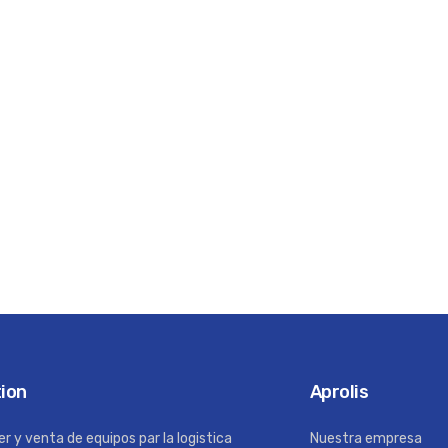
tion
Aprolis
er y venta de equipos par la logistica
Nuestra empresa