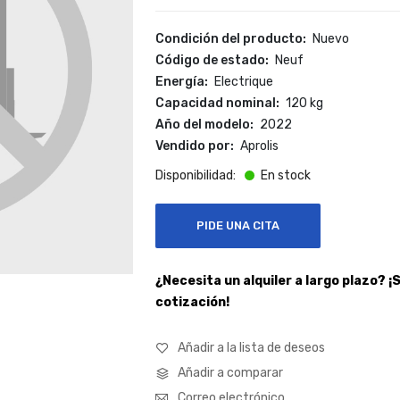
Características
Condición del producto
Nuevo
Código de estado
Neuf
Energía
Electrique
Capacidad nominal
120 kg
Año del modelo
2022
Vendido por
Aprolis
En stock
PIDE UNA CITA
¿Necesita un alquiler a largo plazo? ¡
cotización!
Añadir a la lista de deseos
Añadir a comparar
Correo electrónico