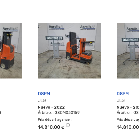
DSPM
DSPM
JLG
JLG
Nuevo - 2022
Nuevo - 2
8
Árbitro. : GSDM030159
Árbitro. : 
Prix départ agence
Prix départ 
14.810,00 €
14.810,00