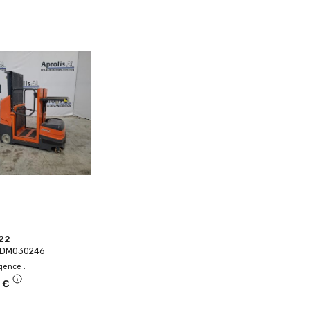
022
GSDM030246
agence
 €