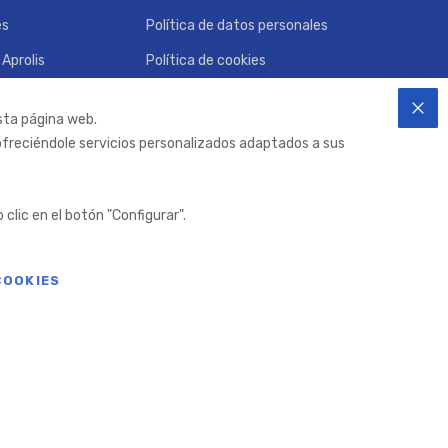
es
Política de datos personales
Aprolis
Política de cookies
Términos y condiciones de uso
sta página web.
CER
 ofreciéndole servicios personalizados adaptados a sus
clic en el botón "Configurar".
COOKIES