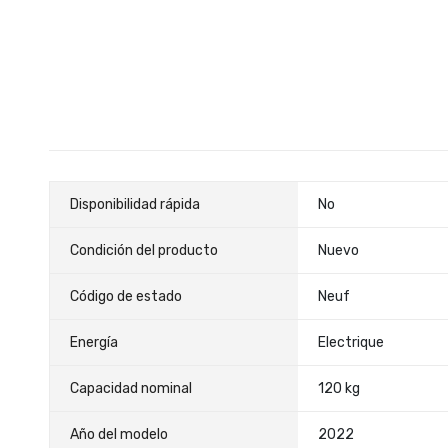
la
galería
de
imágenes
Características
Disponibilidad rápida
No
Condición del producto
Nuevo
Código de estado
Neuf
Energía
Electrique
Capacidad nominal
120 kg
Año del modelo
2022