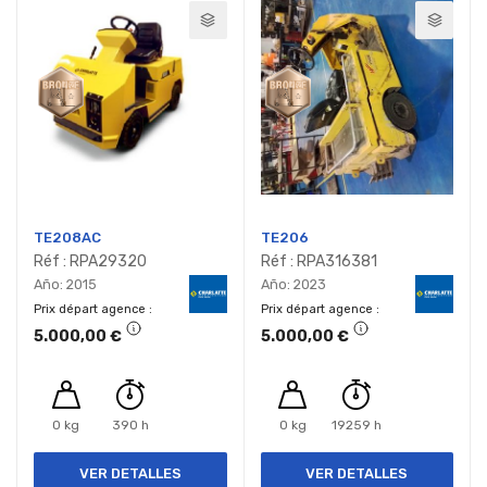
TE208AC
TE206
Réf : RPA29320
Réf : RPA316381
Año: 2015
Año: 2023
Prix départ agence
Prix départ agence
5.000,00 €
5.000,00 €
0 kg
390 h
0 kg
19259 h
VER DETALLES
VER DETALLES