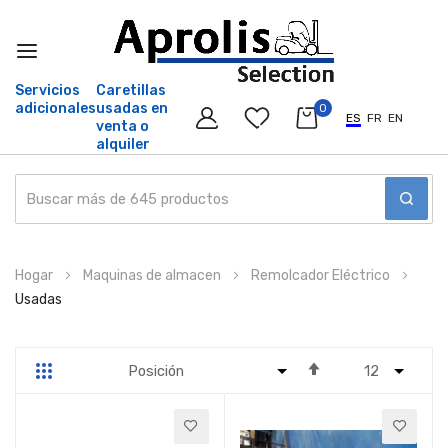
Servicios
Caretillas
adicionales
usadas en
0
ES
FR
EN
venta o
alquiler
Ir
Hogar
Maquinas de almacen
Remolcador Eléctrico
al
Usadas
contenido
Fijar
Parrilla
Lista
Dirección
Descendente