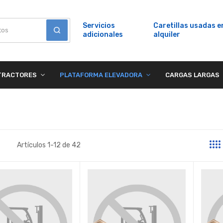
Servicios
Caretillas usadas e
adicionales
alquiler
TRACTORES
PLATAFORMA ELEVADORA
CARGAS LARGAS
Artículos
1
-
12
de
42
a
sta