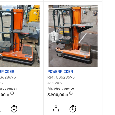
RPICKER
POWERPICKER
 GS628693
Réf : GS628695
019
Año: 2019
part agence
Prix départ agence
,00 €
3.900,00 €