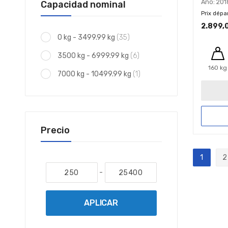
Año: 201
Capacidad nominal
Prix dépa
2.899,
elementos
0 kg - 3499.99 kg
35
elementos
3500 kg - 6999.99 kg
6
160 kg
artículo
7000 kg - 10499.99 kg
1
Precio
Página
1
2
Actualm
P
-
APLICAR