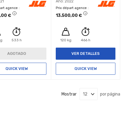
021
Año: 2022
part agence
Prix départ agence
,00 €
13.500,00 €
kg
533 h
120 kg
466 h
AGOTADO
VER DETALLES
QUICK VIEW
QUICK VIEW
Mostrar
por página