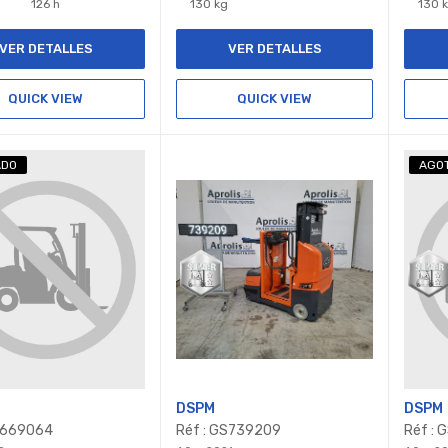
126 h
130 kg
130 
VER DETALLES
VER DETALLES
QUICK VIEW
QUICK VIEW
ADO
AGO
DSPM
DSPM
S669064
Réf : GS739209
Réf : 