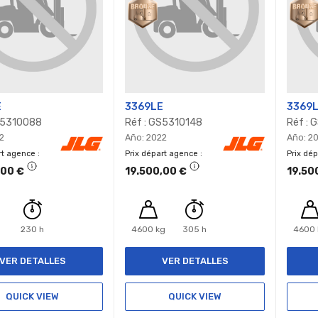
E
3369LE
3369
S5310088
Réf : GS5310148
Réf :
2
Año: 2022
Año: 2
rt agence
Prix départ agence
Prix dé
,00 €
19.500,00 €
19.50
230 h
4600 kg
305 h
4600 
VER DETALLES
VER DETALLES
QUICK VIEW
QUICK VIEW