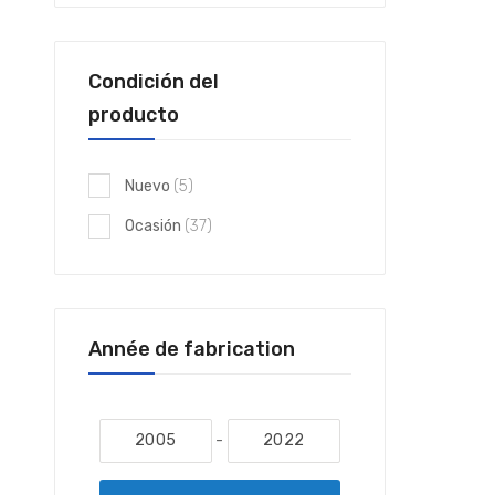
Condición del
producto
elementos
Nuevo
5
elementos
Ocasión
37
Année de fabrication
-