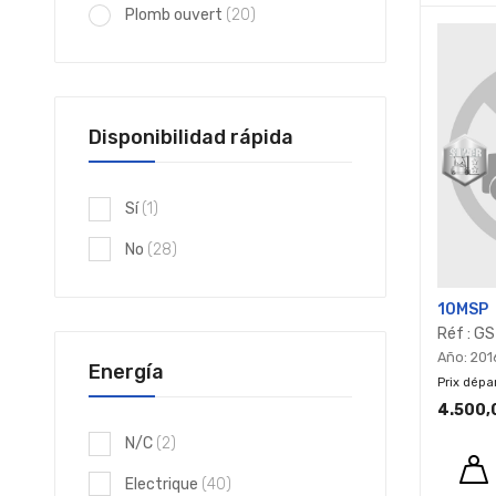
elementos
Plomb ouvert
20
Disponibilidad rápida
artículo
Sí
1
elementos
No
28
10MSP
Réf : G
Año: 201
Energía
Prix dépa
4.500,
elementos
N/C
2
elementos
Electrique
40