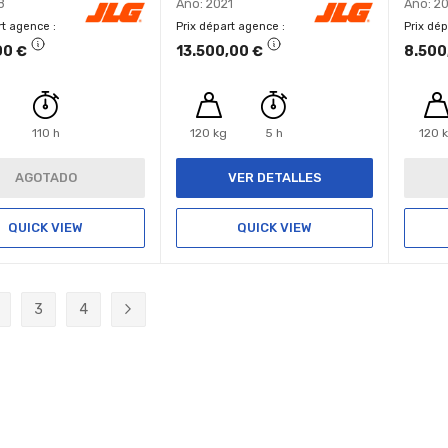
8
Año: 2021
Año: 2
rt agence
Prix départ agence
Prix dé
00 €
13.500,00 €
8.500
110 h
120 kg
5 h
120 
AGOTADO
VER DETALLES
QUICK VIEW
QUICK VIEW
3
4
ente estás leyendo página
ágina
Página
Página
Página
Próximo