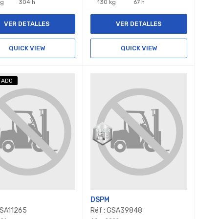
kg
304 h
130 kg
67 h
VER DETALLES
VER DETALLES
QUICK VIEW
QUICK VIEW
TADO
DSPM
GSA11265
Réf : GSA39848