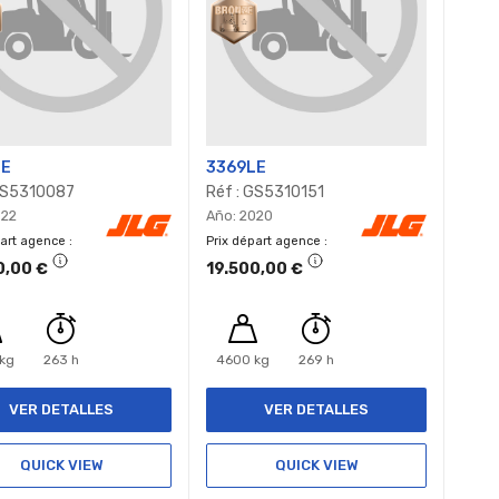
LE
3369LE
 GS5310087
Réf : GS5310151
022
Año: 2020
part agence
Prix départ agence
0,00 €
19.500,00 €
kg
263 h
4600 kg
269 h
VER DETALLES
VER DETALLES
QUICK VIEW
QUICK VIEW