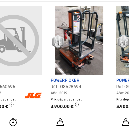
POWERPICKER
POWE
S560695
Réf : GS628694
Réf :
6
Año: 2019
Año: 2
rt agence
Prix départ agence
Prix dé
00 €
3.900,00 €
3.900