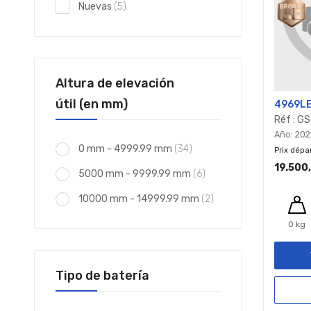
elementos
Nuevas
5
Altura de elevación
útil (en mm)
4969L
Réf : G
Año: 202
elementos
0 mm - 4999.99 mm
34
Prix dépa
19.500
elementos
5000 mm - 9999.99 mm
6
elementos
10000 mm - 14999.99 mm
2
0 kg
Tipo de batería