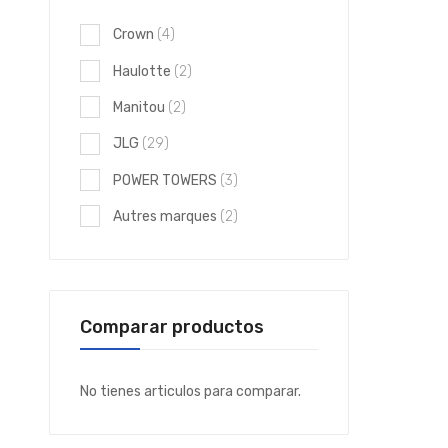
elementos
Crown
4
elementos
Haulotte
2
elementos
Manitou
2
elementos
JLG
29
elementos
POWER TOWERS
3
elementos
Autres marques
2
Comparar productos
No tienes articulos para comparar.