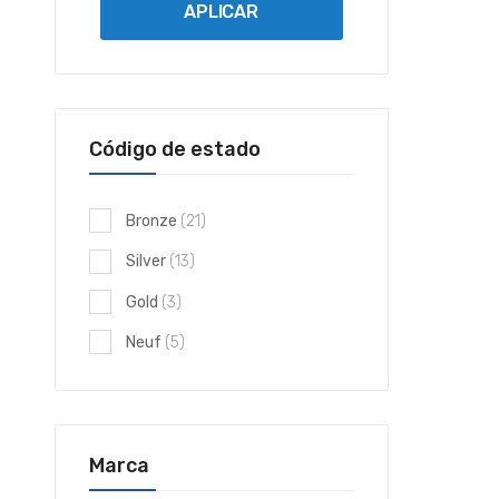
APLICAR
Código de estado
elementos
Bronze
21
elementos
Silver
13
elementos
Gold
3
elementos
Neuf
5
Marca