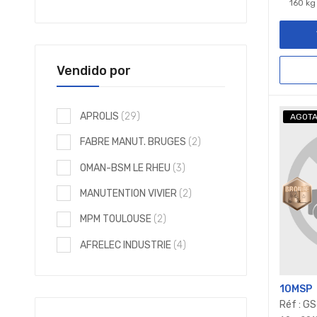
160 kg
Vendido por
elementos
APROLIS
29
AGOT
elementos
FABRE MANUT. BRUGES
2
elementos
OMAN-BSM LE RHEU
3
elementos
MANUTENTION VIVIER
2
elementos
MPM TOULOUSE
2
elementos
AFRELEC INDUSTRIE
4
10MSP
Réf : G