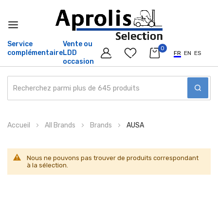
Service
Vente ou
0
complémentaire
LDD
FR
EN
ES
occasion
Allez
Accueil
All Brands
Brands
AUSA
au
contenu
Nous ne pouvons pas trouver de produits correspondant
à la sélection.