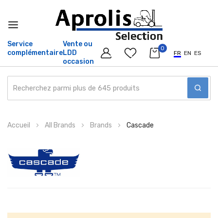
Service
Vente ou
0
complémentaire
LDD
FR
EN
ES
occasion
Allez
Accueil
All Brands
Brands
Cascade
au
contenu