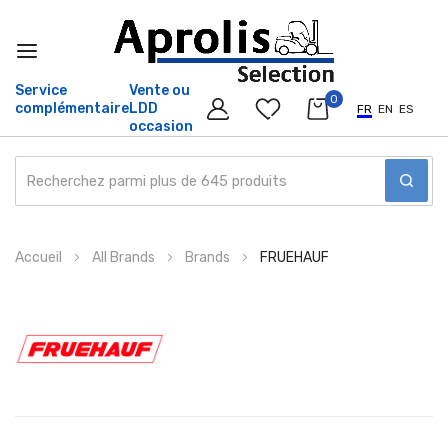
Service
Vente ou
0
complémentaire
LDD
FR
EN
ES
occasion
Allez
Accueil
All Brands
Brands
FRUEHAUF
au
contenu