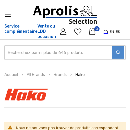
Service
Vente ou
0
complémentaire
LDD
FR
EN
ES
occasion
Allez
Accueil
All Brands
Brands
Hako
au
contenu
Nous ne pouvons pas trouver de produits correspondant