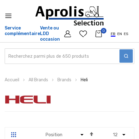
Service
Vente ou
0
complémentaire
LDD
FR
EN
ES
occasion
Allez
Accueil
All Brands
Brands
Heli
au
contenu
Par
Grille
Liste