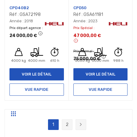
CPD40B2
CPD50
Réf : GSA72198
Réf : GSA61181
Année : 2018
Année : 2023
Prix départ agence
Prix Spécial
24 000,00 €
47 000,00 €
Prix normal
75 000,00 €
4000 kg
4000 mm
610 h
5000 kg
5000 mm
988 h
VOIR LE DÉTAIL
VOIR LE DÉTAIL
VUE RAPIDE
VUE RAPIDE
Grille
Liste
Page
1
2
Vous lisez actuellement la page
Page
Page
Suivant