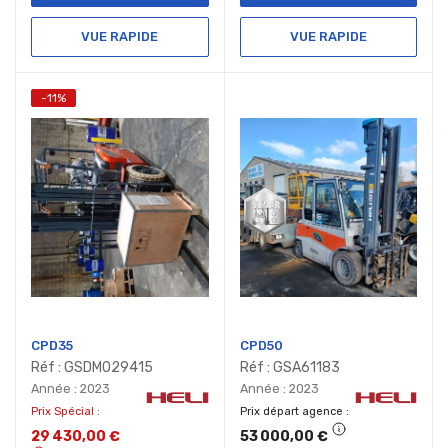
VUE RAPIDE
VUE RAPIDE
-11%
CPD35
CPD50
Réf : GSDM029415
Réf : GSA61183
Année : 2023
Année : 2023
Prix Spécial
Prix départ agence
29 430,00 €
53 000,00 €