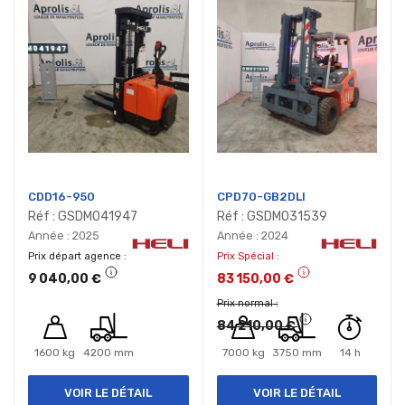
CDD16-950
CPD70-GB2DLI
Réf : GSDM041947
Réf : GSDM031539
Année : 2025
Année : 2024
Prix départ agence
Prix Spécial
9 040,00 €
83 150,00 €
Prix normal
84 210,00 €
1600 kg
4200 mm
7000 kg
3750 mm
14 h
VOIR LE DÉTAIL
VOIR LE DÉTAIL