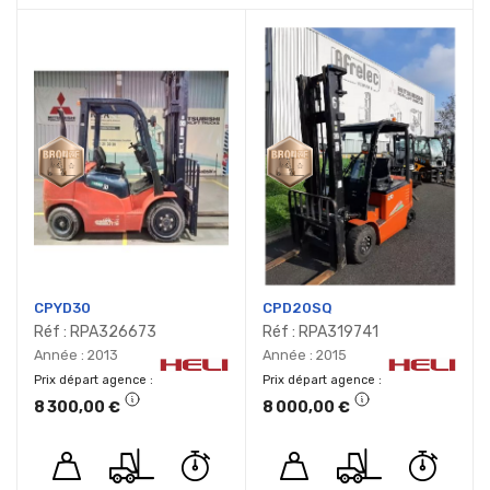
ordre
décroissant
CPYD30
CPD20SQ
Réf : RPA326673
Réf : RPA319741
Année : 2013
Année : 2015
Prix départ agence
Prix départ agence
8 300,00 €
8 000,00 €