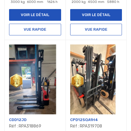
3000 kg
6000 mm
1626 h
2000 kg
4500 mm
5880 h
VOIR LE DÉTAIL
VOIR LE DÉTAIL
VUE RAPIDE
VUE RAPIDE
CDD12JD
CPD12SQA1H4
Réf : RPA318869
Réf : RPA319708