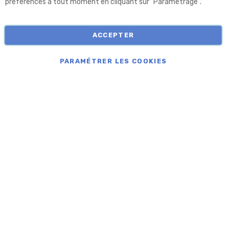
préférences à tout moment en cliquant sur "Paramétrage".
Informations
ACCEPTER
COPYRIGHT © APROLIS 2026
PARAMÉTRER LES COOKIES