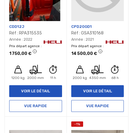
CDD12J
CPD20GD1
Réf : RPA315535
Réf : GSA310168
Année : 2022
Année : 2021
Prix départ agence
Prix départ agence
1 750,00 €
14 500,00 €
1200 kg
2000 mm
11 h
2000 kg
4350 mm
68 h
VOIR LE DÉTAIL
VOIR LE DÉTAIL
VUE RAPIDE
VUE RAPIDE
-1%