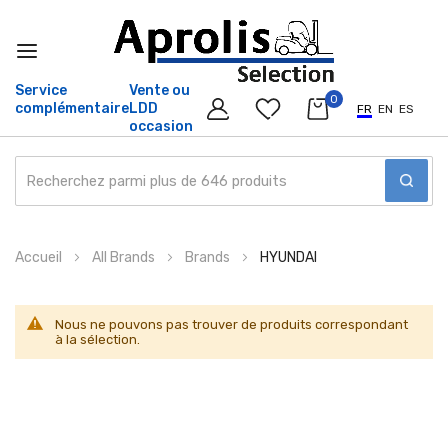
Service
Vente ou
0
complémentaire
LDD
FR
EN
ES
occasion
Allez
Accueil
All Brands
Brands
HYUNDAI
au
contenu
Nous ne pouvons pas trouver de produits correspondant
à la sélection.