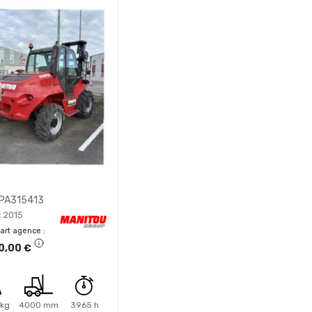
RPA315413
: 2015
part agence
0,00 €
kg
4000 mm
3965 h