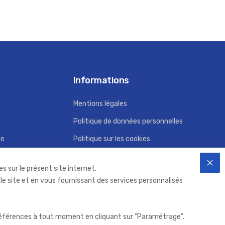
Informations
Mentions légales
Politique de données personnelles
ce
Politique sur les cookies
Conditions Générales d'Utilisation
s sur le présent site internet.
FER
 le site et en vous fournissant des services personnalisés
 préférences à tout moment en cliquant sur "Paramétrage".