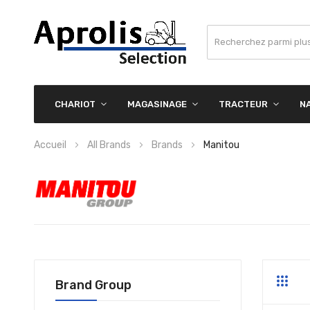
CHARIOT
MAGASINAGE
TRACTEUR
N
Accueil
All Brands
Brands
Manitou
Brand Group
Grille
Li