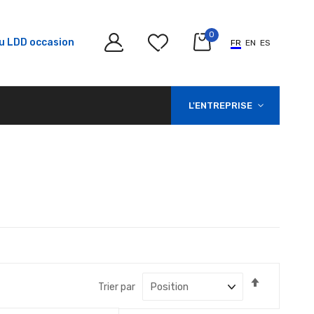
0
u LDD occasion
FR
EN
ES
L'ENTREPRISE
Par
Trier par
ordre
décroissan