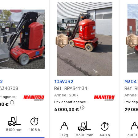
2
105VJR2
M304
PA340708
Réf : RPA341134
Réf : 
Année : 2007
Année 
rt agence
Prix départ agence
Prix dé
00 €
6 000,00 €
29 00
8100 mm
1108 h
0 kg
8300 mm
448 h
3000 