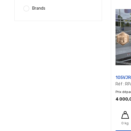
Brands
105VJR
Réf : R
Prix dépa
4 000,
0 kg