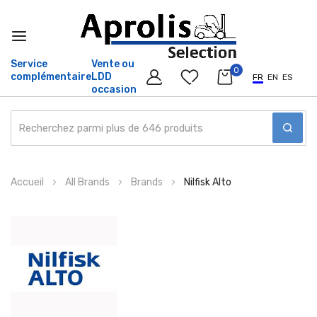
Service
Vente ou
0
complémentaire
LDD
FR
EN
ES
occasion
Allez
Accueil
All Brands
Brands
Nilfisk Alto
au
contenu