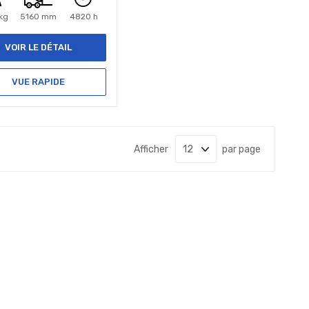
kg
5160 mm
4820 h
VOIR LE DÉTAIL
VUE RAPIDE
Afficher
par page