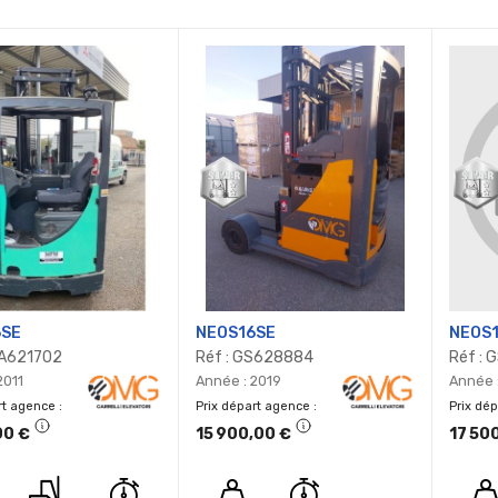
ste
6SE
NEOS16SE
NEOS
PA621702
Réf : GS628884
Réf :
2011
Année : 2019
Année 
rt agence
Prix départ agence
Prix dé
00 €
15 900,00 €
17 50