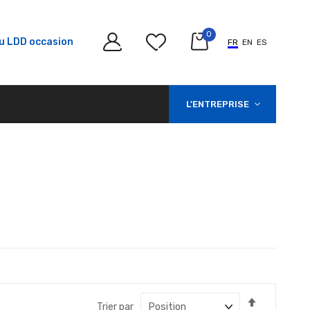
0
u LDD occasion
FR
EN
ES
L'ENTREPRISE
Par
Trier par