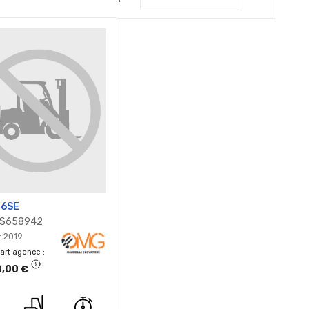
ordre
décroissan
16SE
 GS658942
: 2019
part agence
0,00 €