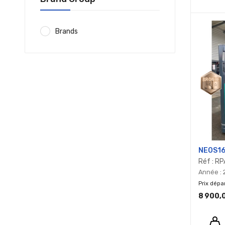
Grille
Li
Brands
NEOS1
Réf : R
Année : 
Prix dépa
8 900,