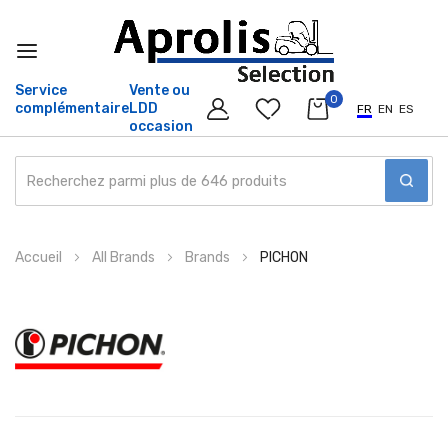
Service
Vente ou
0
complémentaire
LDD
FR
EN
ES
occasion
Allez
Accueil
All Brands
Brands
PICHON
au
contenu