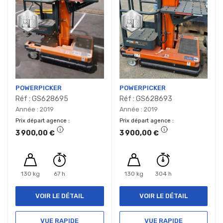
POWERPICKER
POWERPICKER
Réf : GS628695
Réf : GS628693
Année : 2019
Année : 2019
Prix départ agence
Prix départ agence
3 900,00 €
3 900,00 €
130 kg
67 h
130 kg
304 h
VOIR LE DÉTAIL
VOIR LE DÉTAIL
VUE RAPIDE
VUE RAPIDE