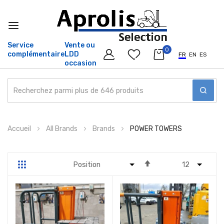
Service
Vente ou
0
complémentaire
LDD
FR
EN
ES
occasion
Allez
Accueil
All Brands
Brands
POWER TOWERS
au
contenu
Par
Grille
Liste
ordre
décroissant