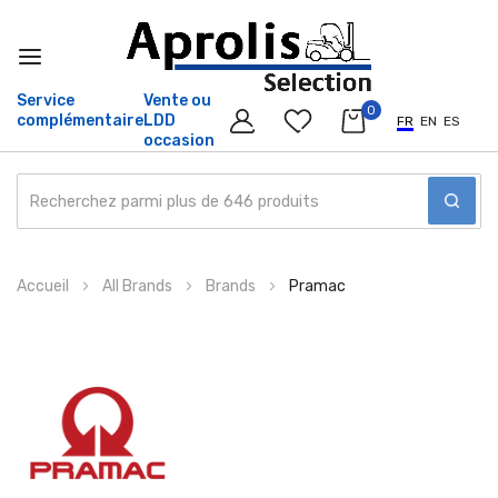
Service
Vente ou
0
complémentaire
LDD
FR
EN
ES
occasion
Allez
Accueil
All Brands
Brands
Pramac
au
contenu