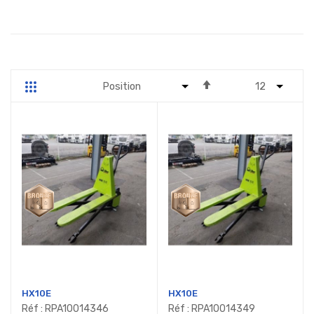
Par
Grille
Liste
ordre
décroissant
HX10E
HX10E
Réf : RPA10014346
Réf : RPA10014349