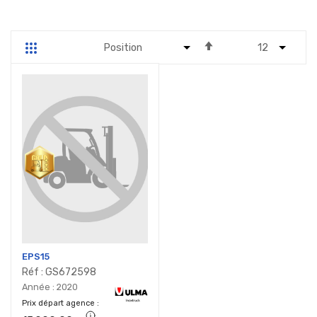
Par
Grille
Liste
ordre
décroissant
EPS15
Réf : GS672598
Année : 2020
Prix départ agence