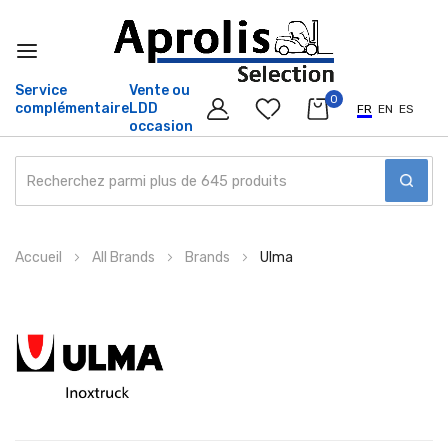
Service
Vente ou
0
complémentaire
LDD
FR
EN
ES
occasion
Allez
Accueil
All Brands
Brands
Ulma
au
contenu