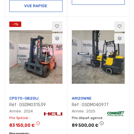
VUE RAPIDE
-1%
CPD70-GB2DLI
AM20WNE
Réf : GSDM031539
Réf : GSDM040977
Année : 2024
Année : 2025
Prix Spécial
Prix départ agence
83 150,00 €
89 500,00 €
Prix normal