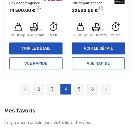
Prix départ agence
Prix départ agence
14 500,00 €
22 500,00 €
2000 kg
4350 mm
68 h
2500 kg
5500 mm
256 h
VOIR LE DÉTAIL
VOIR LE DÉTAIL
VUE RAPIDE
VUE RAPIDE
Page
2
3
4
5
6
Page
Précédent
Page
Page
Vous lisez actuellement la page
Page
Page
Page
Suivant
Mes favoris
Il n’y a aucun article dans votre liste d’envies.