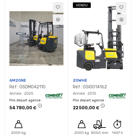
VENDU
AM20NE
20WHE
Réf : GSDM042110
Réf : GSI0014162
Année : 2025
Année : 2015
Prix départ agence
Prix départ agence
54 780,00 €
22 500,00 €
2000 kg
2000 kg
8050 mm
1467 h