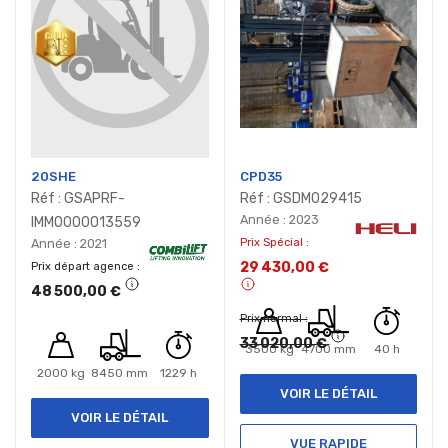
20SHE
CPD35
Réf : GSAPRF-
Réf : GSDM029415
Année : 2023
IMMO000013559
Année : 2021
Prix Spécial
29 430,00 €
Prix départ agence
48 500,00 €
Prix normal
33 020,00 €
3500 kg
4700 mm
40 h
2000 kg
8450 mm
1229 h
VOIR LE DÉTAIL
VOIR LE DÉTAIL
VUE RAPIDE