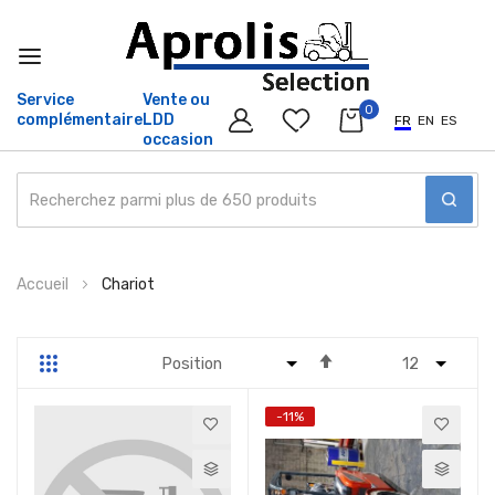
Service
Vente ou
0
complémentaire
LDD
FR
EN
ES
occasion
Allez
Accueil
Chariot
au
contenu
Par
Grille
Liste
ordre
décroissant
-11%