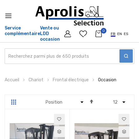
Service
Vente ou
0
complémentaire
LDD
FR
EN
ES
occasion
Allez
Accueil
Chariot
Frontal électrique
Occasion
au
contenu
Par
Grille
Liste
ordre
décroissant