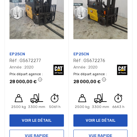
EP25CN
EP25CN
Réf : GS672277
Réf : GS672276
Année : 2020
Année : 2020
Prix départ agence
Prix départ agence
28 000,00 €
28 000,00 €
2500 kg
3300 mm
5061 h
2500 kg
3300 mm
6643 h
VOIR LE DÉTAIL
VOIR LE DÉTAIL
VUE RAPIDE
VUE RAPIDE