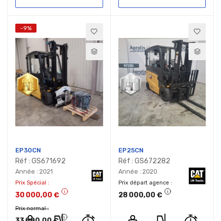
-9%
EP30CN
EP25CN
Réf : GS671692
Réf : GS672282
Année : 2021
Année : 2020
Prix Spécial
Prix départ agence
30 000,00 €
28 000,00 €
Prix normal
33 000,00 €