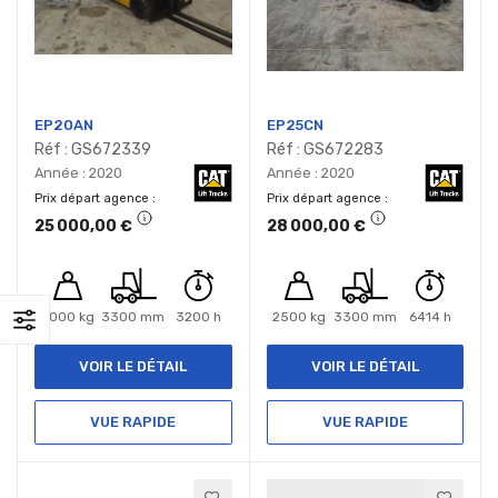
EP20AN
EP25CN
Réf : GS672339
Réf : GS672283
Année : 2020
Année : 2020
Prix départ agence
Prix départ agence
25 000,00 €
28 000,00 €
2000 kg
3300 mm
3200 h
2500 kg
3300 mm
6414 h
VOIR LE DÉTAIL
VOIR LE DÉTAIL
VUE RAPIDE
VUE RAPIDE