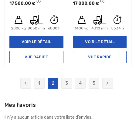
17 500,00 €
17 000,00 €
2000 kg
8050 mm
6880 h
1400 kg
4310 mm
5534 h
VOIR LE DÉTAIL
VOIR LE DÉTAIL
VUE RAPIDE
VUE RAPIDE
Page
1
2
3
4
5
Page
Précédent
Page
Vous lisez actuellement la page
Page
Page
Page
Page
Suivant
Mes favoris
Il n’y a aucun article dans votre liste d’envies.