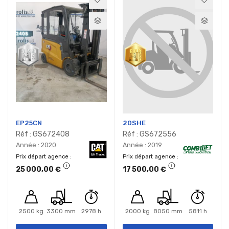
EP25CN
20SHE
Réf : GS672408
Réf : GS672556
Année : 2020
Année : 2019
Prix départ agence
Prix départ agence
25 000,00 €
17 500,00 €
2500 kg
3300 mm
2978 h
2000 kg
8050 mm
5811 h