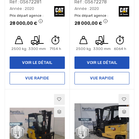
Réf : GS672281
Réf : GS672278
Année : 2020
Année : 2020
Prix départ agence
Prix départ agence
28 000,00 €
28 000,00 €
2500 kg
3300 mm
7154 h
2500 kg
3300 mm
6064 h
VOIR LE DÉTAIL
VOIR LE DÉTAIL
VUE RAPIDE
VUE RAPIDE