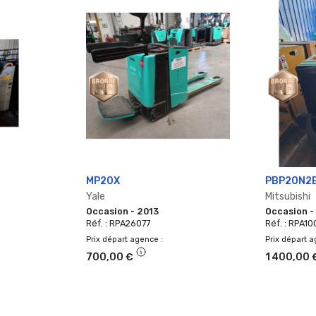
MP20X
PBP20N2
Yale
Mitsubishi
Occasion - 2013
Occasion -
Réf. : RPA26077
Réf. : RPA1
Prix départ agence
Prix départ 
700,00 €
1 400,00 