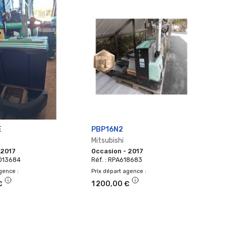
E
PBP16N2
M
Mitsubishi
Ya
 2017
Occasion - 2017
O
0013684
Réf. : RPA618683
Ré
agence
Prix départ agence
Pr
€
1 200,00 €
1