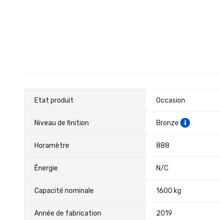
of
the
images
gallery
Caractéristiques
Etat produit
Occasion
Niveau de finition
Bronze
i
Horamètre
888
Énergie
N/C
Capacité nominale
1600 kg
Année de fabrication
2019