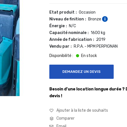
Caractéristiques
Etat produit
Occasion
Niveau de finition
Bronze
i
Énergie
N/C
Capacité nominale
1600 kg
Année de fabrication
2019
Vendu par
R.P.A. - MPM PERPIGNAN
En stock
DEMANDEZ UN DEVIS
Besoin d’une location longue durée 
devis !
Ajouter à la liste de souhaits
Comparer
Email