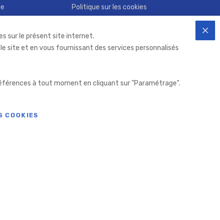
ce
Politique sur les cookies
Conditions Générales d'Utilisation
s sur le présent site internet.
FER
 le site et en vous fournissant des services personnalisés
 préférences à tout moment en cliquant sur "Paramétrage".
S COOKIES