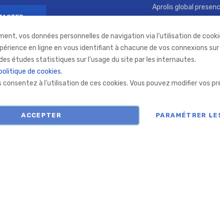
Aprolis global presen
TACTER
Recrutement
ment, vos données personnelles de navigation via l’utilisation de cookie
RSE
xpérience en ligne en vous identifiant à chacune de vos connexions sur
des études statistiques sur l’usage du site par les internautes.
politique de cookies
.
us consentez à l’utilisation de ces cookies. Vous pouvez modifier vos
COPYRIGHT © APROLIS 2026
ACCEPTER
PARAMÉTRER LE