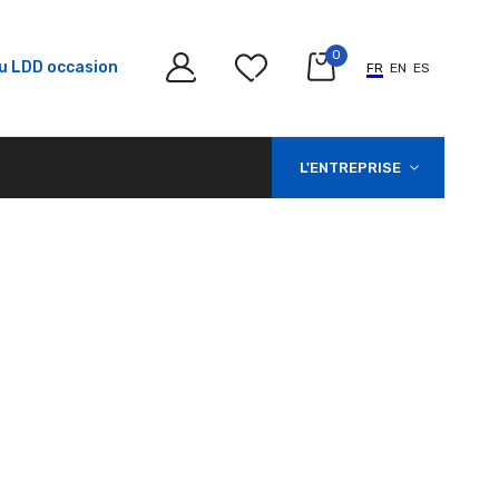
0
u LDD occasion
FR
EN
ES
L'ENTREPRISE