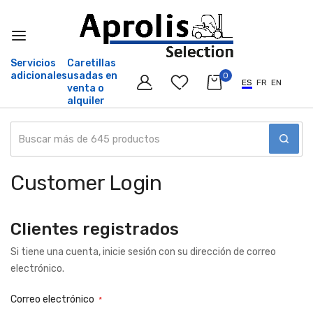
Servicios
Caretillas
adicionales
usadas en
0
ES
FR
EN
venta o
alquiler
Customer Login
Ir
al
contenido
Clientes registrados
Si tiene una cuenta, inicie sesión con su dirección de correo
electrónico.
Correo electrónico